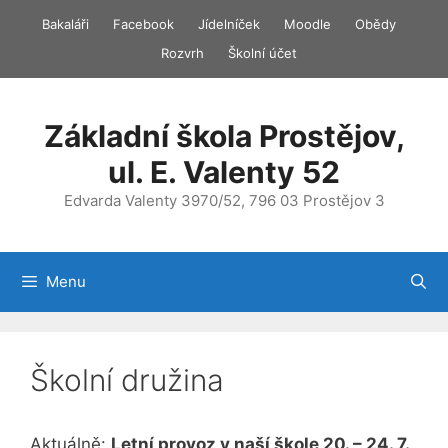
Přeskočit
Bakaláři
Facebook
Jídelníček
Moodle
Obědy
na
Rozvrh
Školní účet
obsah
Základní škola Prostějov,
ul. E. Valenty 52
Edvarda Valenty 3970/52, 796 03 Prostějov 3
Menu
Školní družina
Aktuálně:
Letní provoz v naší škole 20. – 24. 7.