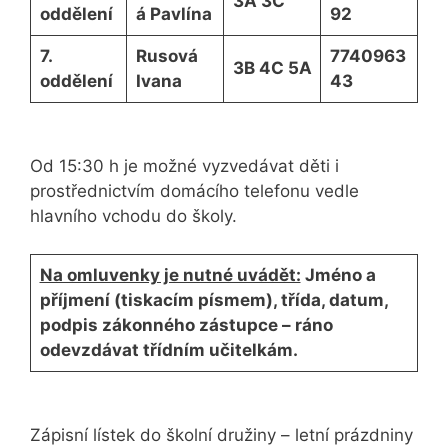
3A 3C
oddělení
á Pavlína
92
7.
Rusová
7740963
3B 4C 5A
oddělení
Ivana
43
Od 15:30 h je možné vyzvedávat děti i
prostřednictvím domácího telefonu vedle
hlavního vchodu do školy.
Na omluvenky je nutné uvádět:
Jméno a
příjmení (tiskacím písmem), třída, datum,
podpis zákonného zástupce – ráno
odevzdávat třídním učitelkám.
Zápisní lístek do školní družiny – letní prázdniny