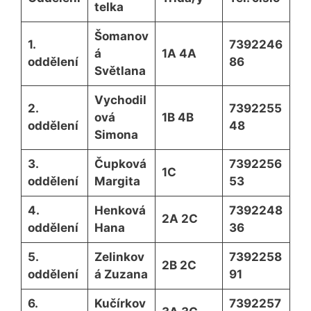
telka
Šomanov
1.
7392246
á
1A 4A
oddělení
86
Světlana
Vychodil
2.
7392255
ová
1B 4B
oddělení
48
Simona
3.
Čupková
7392256
1C
oddělení
Margita
53
4.
Henková
7392248
2A 2C
oddělení
Hana
36
5.
Zelinkov
7392258
2B 2C
oddělení
á Zuzana
91
6.
Kučírkov
7392257