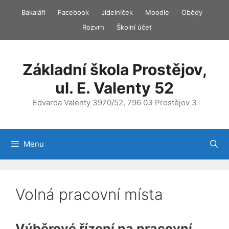
Přeskočit
Bakaláři
Facebook
Jídelníček
Moodle
Obědy
na
Rozvrh
Školní účet
obsah
Základní škola Prostějov,
ul. E. Valenty 52
Edvarda Valenty 3970/52, 796 03 Prostějov 3
Menu
Volná pracovní místa
Výběrové řízení na pracovní