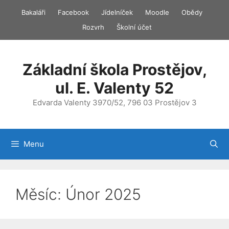
Přeskočit
Bakaláři
Facebook
Jídelníček
Moodle
Obědy
na
Rozvrh
Školní účet
obsah
Základní škola Prostějov,
ul. E. Valenty 52
Edvarda Valenty 3970/52, 796 03 Prostějov 3
Menu
Měsíc:
Únor 2025