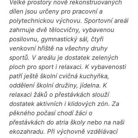
Velké prostory nově rekonstruovaných
dílen jsou určeny pro pracovní a
polytechnickou výchovu. Sportovní areál
zahrnuje dvě tělocvičny, vybavenou
posilovnu, gymnastický sál, čtyři
venkovní hřiště na všechny druhy
sportů. V areálu je dostatek zelených
ploch pro sport i relaxaci. K vybavenosti
patří ještě školní cvičná kuchyňka,
oddělení školní družiny, jídelna. K
relaxaci žáků o přestávkách slouží
dostatek aktivních i klidových zón. Za
pěkného počasí chodí žáci o
přestávkách do atria školy nebo na naši
ekozahradu. Při výchovně vzdělávací