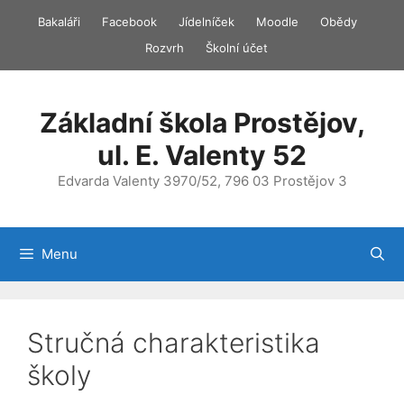
Přeskočit
Bakaláři
Facebook
Jídelníček
Moodle
Obědy
na
Rozvrh
Školní účet
obsah
Základní škola Prostějov,
ul. E. Valenty 52
Edvarda Valenty 3970/52, 796 03 Prostějov 3
Menu
Stručná charakteristika
školy