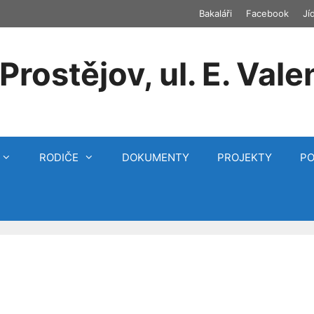
Bakaláři
Facebook
Jí
Prostějov, ul. E. Vale
RODIČE
DOKUMENTY
PROJEKTY
P