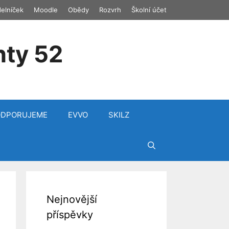
delníček
Moodle
Obědy
Rozvrh
Školní účet
nty 52
ODPORUJEME
EVVO
SKILZ
Nejnovější
příspěvky