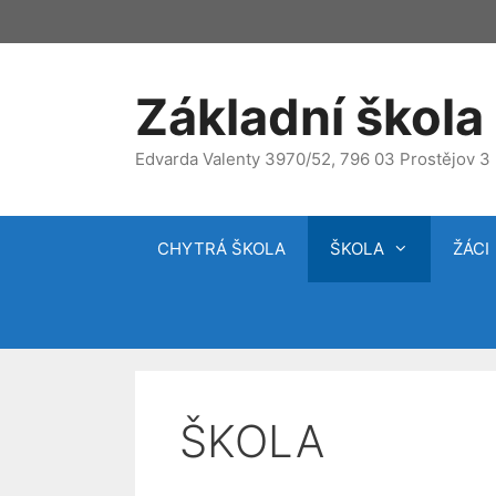
Přeskočit
na
obsah
Základní škola 
Edvarda Valenty 3970/52, 796 03 Prostějov 3
CHYTRÁ ŠKOLA
ŠKOLA
ŽÁCI
ŠKOLA