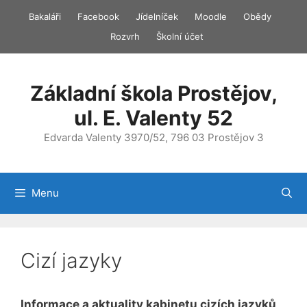
Přeskočit
Bakaláři
Facebook
Jídelníček
Moodle
Obědy
na
Rozvrh
Školní účet
obsah
Základní škola Prostějov,
ul. E. Valenty 52
Edvarda Valenty 3970/52, 796 03 Prostějov 3
Menu
Cizí jazyky
Informace a aktuality kabinetu cizích jazyků