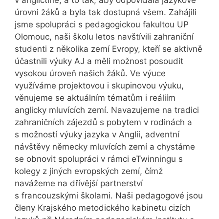
v angličtině, a to tak, aby odpovídala jazykové
úrovni žáků a byla tak dostupná všem. Zahájili
jsme spolupráci s pedagogickou fakultou UP
Olomouc, naši školu letos navštívili zahraniční
studenti z několika zemí Evropy, kteří se aktivně
účastnili výuky AJ a měli možnost posoudit
vysokou úroveň našich žáků. Ve výuce
využíváme projektovou i skupinovou výuku,
věnujeme se aktuálním tématům i reáliím
anglicky mluvících zemí. Navazujeme na tradici
zahraničních zájezdů s pobytem v rodinách a
s možností výuky jazyka v Anglii, adventní
návštěvy německy mluvících zemí a chystáme
se obnovit spolupráci v rámci eTwinningu s
kolegy z jiných evropských zemí, čímž
navážeme na dřívější partnerství
s francouzskými školami. Naši pedagogové jsou
členy Krajského metodického kabinetu cizích