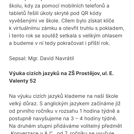
školu, kdy za pomocí mobilních telefonů a
tabletů řešili úkoly skryté pod QR kódy
vyvěšenými ve škole. Cílem bylo získat klíče
k virtuálnímu zámku a otevřit truhlu s pokladem,
i tento rok se soutěž setkala s velikým ohlasem
a budeme v ní tedy pokračovat i příští rok.
Sepsal: Mgr. David Navrátil
Výuka cizích jazyků na ZŠ Prostějov, ul. E.
Valenty 52
Na výuku cizích jazyků klademe na naší škole
velký důraz. S anglickým jazykem začínáme již
od prvního ročníku v rozsahu 1 hodina týdně a
postupně navyšujeme na 3 – 4 hodiny týdně.
Na druhém stupni přidáváme volitelný předmět
„Konverzace v AJ“ , od 7. ročníku se vyučuje