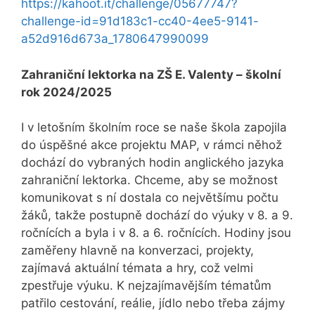
https://kahoot.it/challenge/05677747?
challenge-id=91d183c1-cc40-4ee5-9141-
a52d916d673a_1780647990099
Zahraniční lektorka na ZŠ E. Valenty – školní
rok 2024/2025
I v letošním školním roce se naše škola zapojila
do úspěšné akce projektu MAP, v rámci něhož
dochází do vybraných hodin anglického jazyka
zahraniční lektorka. Chceme, aby se možnost
komunikovat s ní dostala co největšímu počtu
žáků, takže postupně dochází do výuky v 8. a 9.
ročnících a byla i v 8. a 6. ročnících. Hodiny jsou
zaměřeny hlavně na konverzaci, projekty,
zajímavá aktuální témata a hry, což velmi
zpestřuje výuku. K nejzajímavějším tématům
patřilo cestování, reálie, jídlo nebo třeba zájmy