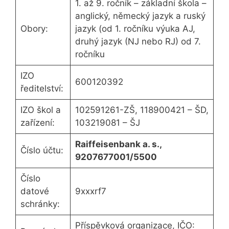
1. až 9. ročník – základní škola –
anglický, německý jazyk a ruský
Obory:
jazyk (od 1. ročníku výuka AJ,
druhý jazyk (NJ nebo RJ) od 7.
ročníku
IZO
600120392
ředitelství:
IZO škol a
102591261-ZŠ, 118900421 – ŠD,
zařízení:
103219081 – ŠJ
Raiffeisenbank a. s.,
Číslo účtu:
9207677001/5500
Číslo
datové
9xxxrf7
schránky:
Příspěvková organizace, IČO: