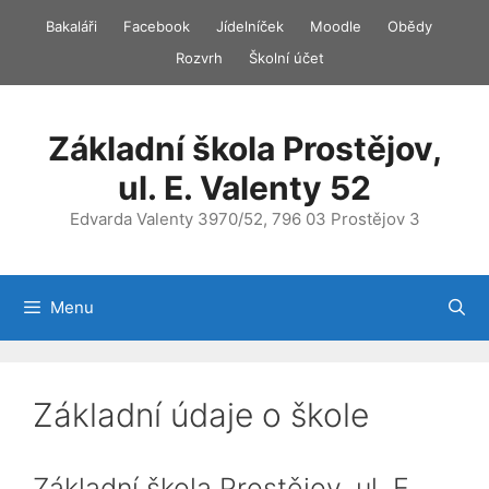
Přeskočit
Bakaláři
Facebook
Jídelníček
Moodle
Obědy
na
Rozvrh
Školní účet
obsah
Základní škola Prostějov,
ul. E. Valenty 52
Edvarda Valenty 3970/52, 796 03 Prostějov 3
Menu
Základní údaje o škole
Základní škola Prostějov, ul. E.