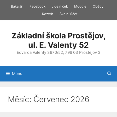
Přeskočit
Bakaláři
Facebook
Jídelníček
Moodle
Obědy
na
Rozvrh
Školní účet
obsah
Základní škola Prostějov,
ul. E. Valenty 52
Edvarda Valenty 3970/52, 796 03 Prostějov 3
Menu
Měsíc:
Červenec 2026