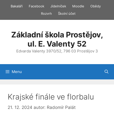
Přeskočit
Bakaláři
Facebook
Jídelníček
Moodle
Obědy
na
Rozvrh
Školní účet
obsah
Základní škola Prostějov,
ul. E. Valenty 52
Edvarda Valenty 3970/52, 796 03 Prostějov 3
Menu
Krajské finále ve florbalu
21. 12. 2024
autor:
Radomír Palát