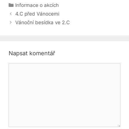
Rubriky
Informace o akcích
4.C před Vánocemi
Vánoční besídka ve 2.C
Napsat komentář
Komentář