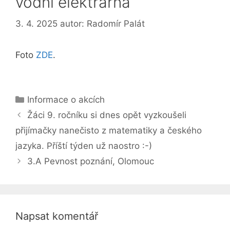
vodní elektrárna
3. 4. 2025
autor:
Radomír Palát
Foto
ZDE
.
Rubriky
Informace o akcích
Žáci 9. ročníku si dnes opět vyzkoušeli
přijímačky nanečisto z matematiky a českého
jazyka. Příští týden už naostro :-)
3.A Pevnost poznání, Olomouc
Napsat komentář