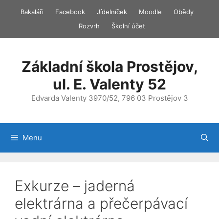
Přeskočit
Bakaláři
Facebook
Jídelníček
Moodle
Obědy
na
Rozvrh
Školní účet
obsah
Základní škola Prostějov,
ul. E. Valenty 52
Edvarda Valenty 3970/52, 796 03 Prostějov 3
Menu
Exkurze – jaderná
elektrárna a přečerpávací