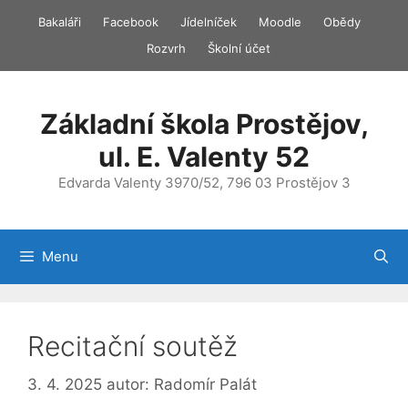
Přeskočit
Bakaláři
Facebook
Jídelníček
Moodle
Obědy
na
Rozvrh
Školní účet
obsah
Základní škola Prostějov,
ul. E. Valenty 52
Edvarda Valenty 3970/52, 796 03 Prostějov 3
Menu
Recitační soutěž
3. 4. 2025
autor:
Radomír Palát