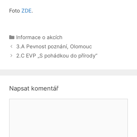
Foto
ZDE
.
Rubriky
Informace o akcích
3.A Pevnost poznání, Olomouc
2.C EVP „S pohádkou do přírody“
Napsat komentář
Komentář