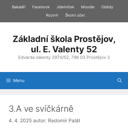
Přeskočit
Bakaláři
Facebook
Jídelníček
Moodle
Obědy
na
Rozvrh
Školní účet
obsah
Základní škola Prostějov,
ul. E. Valenty 52
Edvarda Valenty 3970/52, 796 03 Prostějov 3
Menu
3.A ve svíčkárně
4. 4. 2025
autor:
Radomír Palát