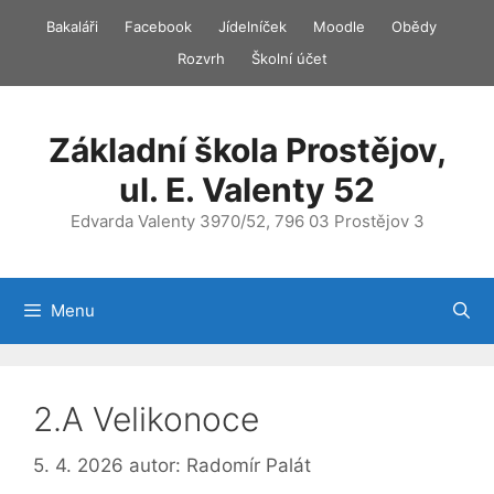
Přeskočit
Bakaláři
Facebook
Jídelníček
Moodle
Obědy
na
Rozvrh
Školní účet
obsah
Základní škola Prostějov,
ul. E. Valenty 52
Edvarda Valenty 3970/52, 796 03 Prostějov 3
Menu
2.A Velikonoce
5. 4. 2026
autor:
Radomír Palát