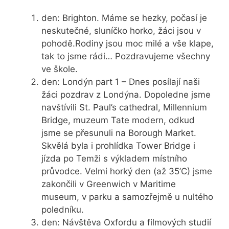
den: Brighton. Máme se hezky, počasí je
neskutečné, sluníčko horko, žáci jsou v
pohodě.Rodiny jsou moc milé a vše klape,
tak to jsme rádi… Pozdravujeme všechny
ve škole.
den: Londýn part 1 – Dnes posílají naši
žáci pozdrav z Londýna. Dopoledne jsme
navštívili St. Paul’s cathedral, Millennium
Bridge, muzeum Tate modern, odkud
jsme se přesunuli na Borough Market.
Skvělá byla i prohlídka Tower Bridge i
jízda po Temži s výkladem místního
průvodce. Velmi horký den (až 35’C) jsme
zakončili v Greenwich v Maritime
museum, v parku a samozřejmě u nultého
poledníku.
den: Návštěva Oxfordu a filmových studií