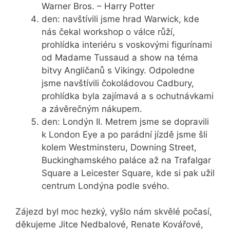
Warner Bros. – Harry Potter
den: navštívili jsme hrad Warwick, kde
nás čekal workshop o válce růží,
prohlídka interiéru s voskovými figurínami
od Madame Tussaud a show na téma
bitvy Angličanů s Vikingy. Odpoledne
jsme navštívili čokoládovou Cadbury,
prohlídka byla zajímavá a s ochutnávkami
a závěrečným nákupem.
den: Londýn II. Metrem jsme se dopravili
k London Eye a po parádní jízdě jsme šli
kolem Westminsteru, Downing Street,
Buckinghamského paláce až na Trafalgar
Square a Leicester Square, kde si pak užil
centrum Londýna podle svého.
Zájezd byl moc hezký, vyšlo nám skvělé počasí,
děkujeme Jitce Nedbalové, Renate Kovářové,