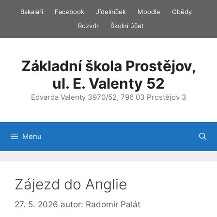
Přeskočit
Bakaláři
Facebook
Jídelníček
Moodle
Obědy
na
Rozvrh
Školní účet
obsah
Základní škola Prostějov,
ul. E. Valenty 52
Edvarda Valenty 3970/52, 796 03 Prostějov 3
Menu
Zájezd do Anglie
27. 5. 2026
autor:
Radomír Palát