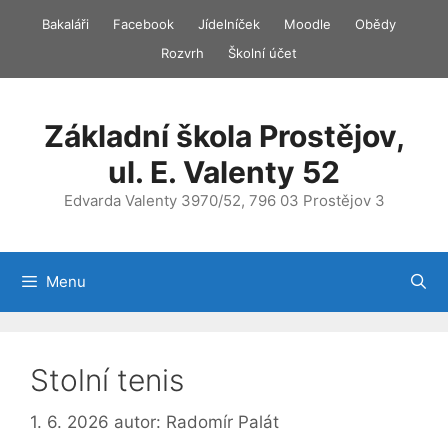
Přeskočit
Bakaláři
Facebook
Jídelníček
Moodle
Obědy
na
Rozvrh
Školní účet
obsah
Základní škola Prostějov,
ul. E. Valenty 52
Edvarda Valenty 3970/52, 796 03 Prostějov 3
Menu
Stolní tenis
1. 6. 2026
autor:
Radomír Palát