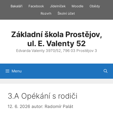
Přeskočit
Bakaláři
Facebook
Jídelníček
Moodle
Obědy
na
Rozvrh
Školní účet
obsah
Základní škola Prostějov,
ul. E. Valenty 52
Edvarda Valenty 3970/52, 796 03 Prostějov 3
Menu
3.A Opékání s rodiči
12. 6. 2026
autor:
Radomír Palát