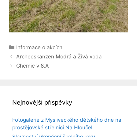
Rubriky
Informace o akcích
Archeoskanzen Modrá a Živá voda
Chemie v 8.A
Nejnovější příspěvky
Fotogalerie z Mysliveckého dětského dne na
prostějovské střelnici Na Hloučeli
Slavnostní ukončení školního roku