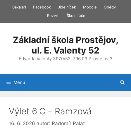
Přeskočit
Bakaláři
Facebook
Jídelníček
Moodle
Obědy
na
Rozvrh
Školní účet
obsah
Základní škola Prostějov,
ul. E. Valenty 52
Edvarda Valenty 3970/52, 796 03 Prostějov 3
Menu
Výlet 6.C – Ramzová
16. 6. 2026
autor:
Radomír Palát