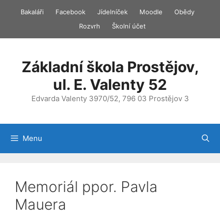
Přeskočit
Bakaláři
Facebook
Jídelníček
Moodle
Obědy
na
Rozvrh
Školní účet
obsah
Základní škola Prostějov,
ul. E. Valenty 52
Edvarda Valenty 3970/52, 796 03 Prostějov 3
Menu
Memoriál ppor. Pavla
Mauera