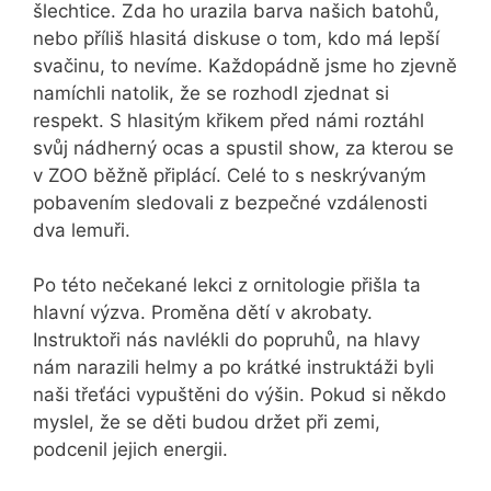
šlechtice. Zda ho urazila barva našich batohů,
nebo příliš hlasitá diskuse o tom, kdo má lepší
svačinu, to nevíme. Každopádně jsme ho zjevně
namíchli natolik, že se rozhodl zjednat si
respekt. S hlasitým křikem před námi roztáhl
svůj nádherný ocas a spustil show, za kterou se
v ZOO běžně připlácí. Celé to s neskrývaným
pobavením sledovali z bezpečné vzdálenosti
dva lemuři.
Po této nečekané lekci z ornitologie přišla ta
hlavní výzva. Proměna dětí v akrobaty.
Instruktoři nás navlékli do popruhů, na hlavy
nám narazili helmy a po krátké instruktáži byli
naši třeťáci vypuštěni do výšin. Pokud si někdo
myslel, že se děti budou držet při zemi,
podcenil jejich energii.