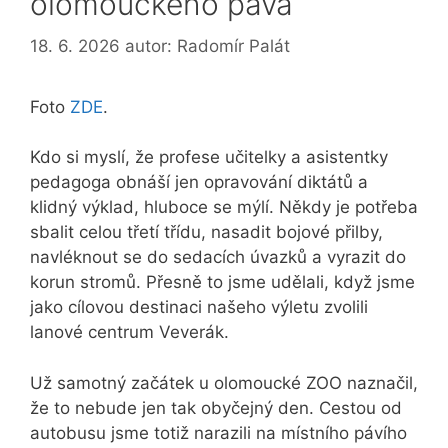
olomouckého páva
18. 6. 2026
autor:
Radomír Palát
Foto
ZDE
.
Kdo si myslí, že profese učitelky a asistentky
pedagoga obnáší jen opravování diktátů a
klidný výklad, hluboce se mýlí. Někdy je potřeba
sbalit celou třetí třídu, nasadit bojové přilby,
navléknout se do sedacích úvazků a vyrazit do
korun stromů. Přesně to jsme udělali, když jsme
jako cílovou destinaci našeho výletu zvolili
lanové centrum Veverák.
Už samotný začátek u olomoucké ZOO naznačil,
že to nebude jen tak obyčejný den. Cestou od
autobusu jsme totiž narazili na místního pávího