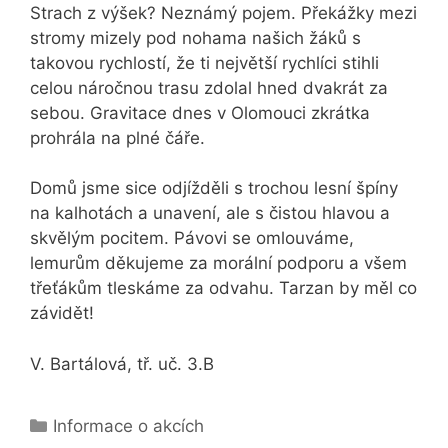
Strach z výšek? Neznámý pojem. Překážky mezi
stromy mizely pod nohama našich žáků s
takovou rychlostí, že ti největší rychlíci stihli
celou náročnou trasu zdolal hned dvakrát za
sebou. Gravitace dnes v Olomouci zkrátka
prohrála na plné čáře.
Domů jsme sice odjížděli s trochou lesní špíny
na kalhotách a unavení, ale s čistou hlavou a
skvělým pocitem. Pávovi se omlouváme,
lemurům děkujeme za morální podporu a všem
třeťákům tleskáme za odvahu. Tarzan by měl co
závidět!
V. Bartálová, tř. uč. 3.B
Rubriky
Informace o akcích