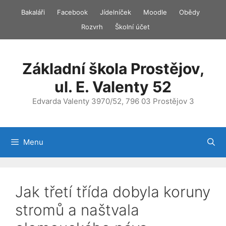
Přeskočit
Bakaláři
Facebook
Jídelníček
Moodle
Obědy
na
Rozvrh
Školní účet
obsah
Základní škola Prostějov,
ul. E. Valenty 52
Edvarda Valenty 3970/52, 796 03 Prostějov 3
Menu
Jak třetí třída dobyla koruny
stromů a naštvala