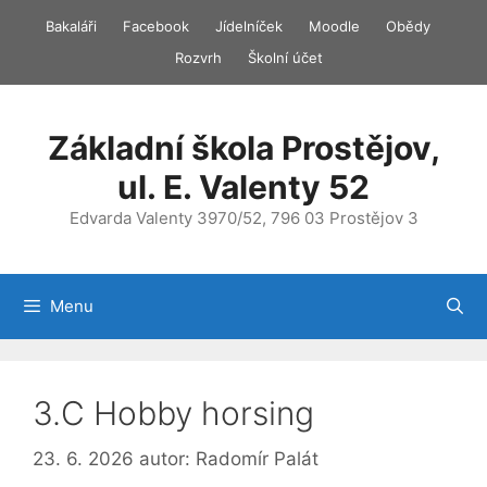
Přeskočit
Bakaláři
Facebook
Jídelníček
Moodle
Obědy
na
Rozvrh
Školní účet
obsah
Základní škola Prostějov,
ul. E. Valenty 52
Edvarda Valenty 3970/52, 796 03 Prostějov 3
Menu
3.C Hobby horsing
23. 6. 2026
autor:
Radomír Palát