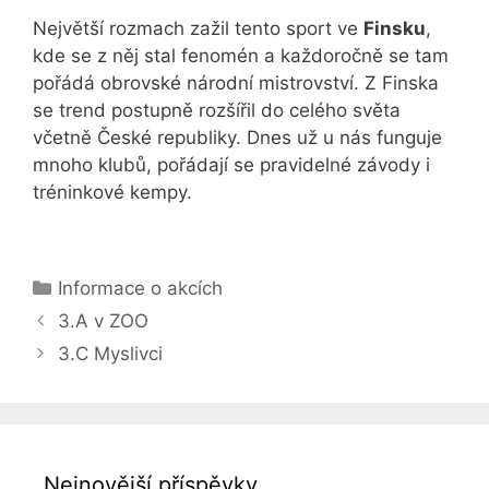
Největší rozmach zažil tento sport ve
Finsku
,
kde se z něj stal fenomén a každoročně se tam
pořádá obrovské národní mistrovství. Z Finska
se trend postupně rozšířil do celého světa
včetně České republiky. Dnes už u nás funguje
mnoho klubů, pořádají se pravidelné závody i
tréninkové kempy.
Rubriky
Informace o akcích
3.A v ZOO
3.C Myslivci
Nejnovější příspěvky