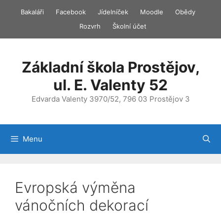
Přeskočit
Bakaláři
Facebook
Jídelníček
Moodle
Obědy
na
Rozvrh
Školní účet
obsah
Základní škola Prostějov,
ul. E. Valenty 52
Edvarda Valenty 3970/52, 796 03 Prostějov 3
Menu
Evropská výměna
vánočních dekorací