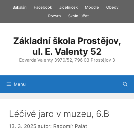
Přeskočit
Bakaláři
Facebook
Jídelníček
Moodle
Obědy
na
Rozvrh
Školní účet
obsah
Základní škola Prostějov,
ul. E. Valenty 52
Edvarda Valenty 3970/52, 796 03 Prostějov 3
Menu
Léčivé jaro v muzeu, 6.B
13. 3. 2025
autor:
Radomír Palát