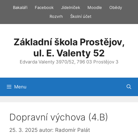
Přeskočit
Bakaláři
Facebook
Jídelníček
Moodle
Obědy
na
Rozvrh
Školní účet
obsah
Základní škola Prostějov,
ul. E. Valenty 52
Edvarda Valenty 3970/52, 796 03 Prostějov 3
Menu
Dopravní výchova (4.B)
25. 3. 2025
autor:
Radomír Palát