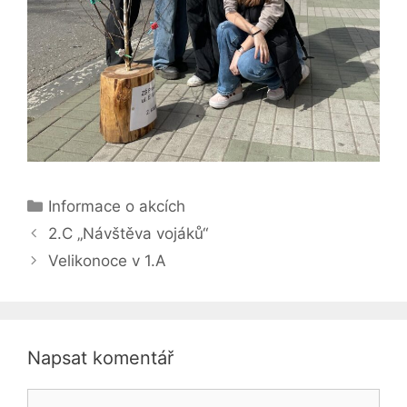
Rubriky
Informace o akcích
2.C „Návštěva vojáků“
Velikonoce v 1.A
Napsat komentář
Komentář