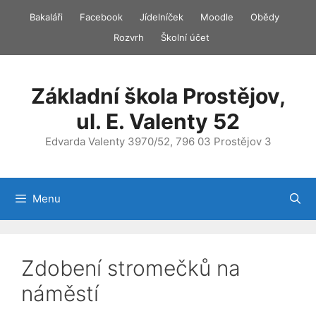
Přeskočit
Bakaláři
Facebook
Jídelníček
Moodle
Obědy
na
Rozvrh
Školní účet
obsah
Základní škola Prostějov,
ul. E. Valenty 52
Edvarda Valenty 3970/52, 796 03 Prostějov 3
Menu
Zdobení stromečků na
náměstí