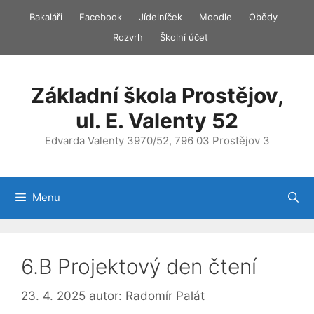
Přeskočit
Bakaláři
Facebook
Jídelníček
Moodle
Obědy
na
Rozvrh
Školní účet
obsah
Základní škola Prostějov,
ul. E. Valenty 52
Edvarda Valenty 3970/52, 796 03 Prostějov 3
Menu
6.B Projektový den čtení
23. 4. 2025
autor:
Radomír Palát