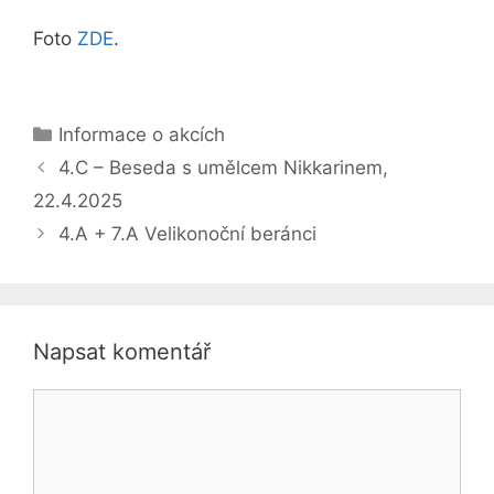
Foto
ZDE
.
Rubriky
Informace o akcích
4.C – Beseda s umělcem Nikkarinem,
22.4.2025
4.A + 7.A Velikonoční beránci
Napsat komentář
Komentář