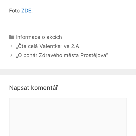
Foto
ZDE
.
Rubriky
Informace o akcích
„Čte celá Valentka“ ve 2.A
„O pohár Zdravého města Prostějova“
Napsat komentář
Komentář