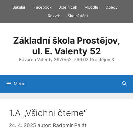
Přeskočit
Bakaláři
Facebook
Jídelníček
Moodle
Obědy
na
Rozvrh
Školní účet
obsah
Základní škola Prostějov,
ul. E. Valenty 52
Edvarda Valenty 3970/52, 796 03 Prostějov 3
Menu
1.A „Všichni čteme“
24. 4. 2025
autor:
Radomír Palát