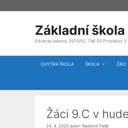
Přeskočit
na
obsah
Základní škola 
Edvarda Valenty 3970/52, 796 03 Prostějov 3
CHYTRÁ ŠKOLA
ŠKOLA
ŽÁCI
Žáci 9.C v hud
24. 4. 2025
autor:
Radomír Palát