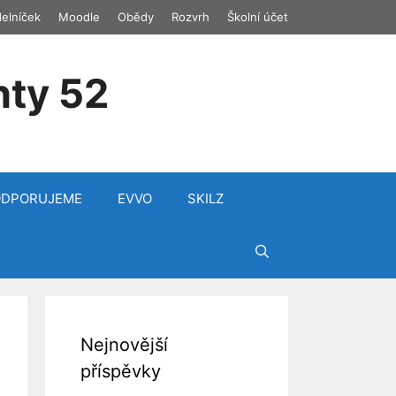
delníček
Moodle
Obědy
Rozvrh
Školní účet
nty 52
ODPORUJEME
EVVO
SKILZ
Nejnovější
příspěvky