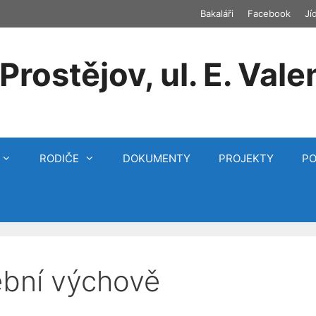
Bakaláři
Facebook
Jí
Prostějov, ul. E. Vale
RODIČE
DOKUMENTY
PROJEKTY
P
ební výchově