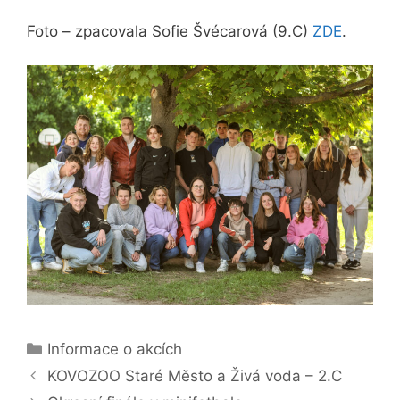
Foto – zpacovala Sofie Švécarová (9.C)
ZDE
.
Rubriky
Informace o akcích
KOVOZOO Staré Město a Živá voda – 2.C