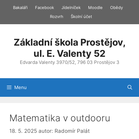
Přeskočit
Bakaláři
Facebook
Jídelníček
Moodle
Obědy
na
Rozvrh
Školní účet
obsah
Základní škola Prostějov,
ul. E. Valenty 52
Edvarda Valenty 3970/52, 796 03 Prostějov 3
Menu
Matematika v outdooru
18. 5. 2025
autor:
Radomír Palát