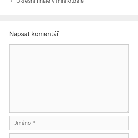
Okresní finále v minifotbale
Napsat komentář
Komentář
Jméno
E-