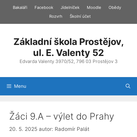
Přeskočit
Bakaláři
Facebook
Jídelníček
Moodle
Obědy
na
Rozvrh
Školní účet
obsah
Základní škola Prostějov,
ul. E. Valenty 52
Edvarda Valenty 3970/52, 796 03 Prostějov 3
Menu
Žáci 9.A – výlet do Prahy
20. 5. 2025
autor:
Radomír Palát