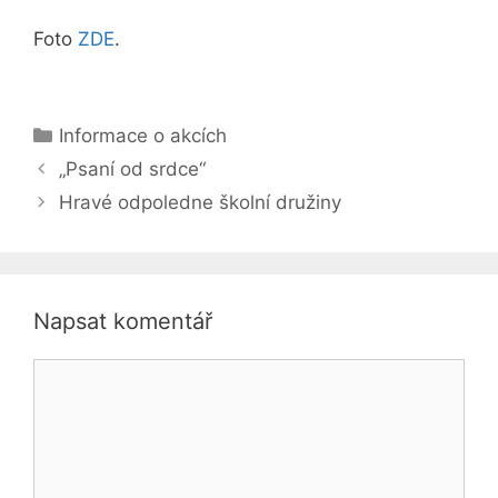
Foto
ZDE
.
Rubriky
Informace o akcích
„Psaní od srdce“
Hravé odpoledne školní družiny
Napsat komentář
Komentář