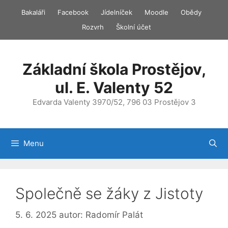
Přeskočit
Bakaláři
Facebook
Jídelníček
Moodle
Obědy
na
Rozvrh
Školní účet
obsah
Základní škola Prostějov,
ul. E. Valenty 52
Edvarda Valenty 3970/52, 796 03 Prostějov 3
Menu
Společně se žáky z Jistoty
5. 6. 2025
autor:
Radomír Palát