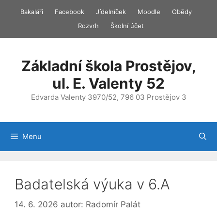
Přeskočit
Bakaláři
Facebook
Jídelníček
Moodle
Obědy
na
Rozvrh
Školní účet
obsah
Základní škola Prostějov,
ul. E. Valenty 52
Edvarda Valenty 3970/52, 796 03 Prostějov 3
Menu
Badatelská výuka v 6.A
14. 6. 2026
autor:
Radomír Palát