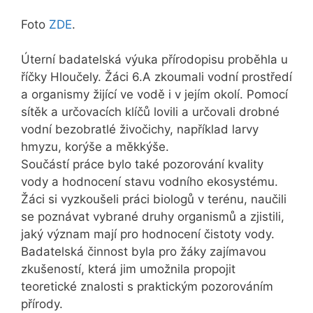
Foto
ZDE
.
Úterní badatelská výuka přírodopisu proběhla u
říčky Hloučely. Žáci 6.A zkoumali vodní prostředí
a organismy žijící ve vodě i v jejím okolí. Pomocí
sítěk a určovacích klíčů lovili a určovali drobné
vodní bezobratlé živočichy, například larvy
hmyzu, korýše a měkkýše.
Součástí práce bylo také pozorování kvality
vody a hodnocení stavu vodního ekosystému.
Žáci si vyzkoušeli práci biologů v terénu, naučili
se poznávat vybrané druhy organismů a zjistili,
jaký význam mají pro hodnocení čistoty vody.
Badatelská činnost byla pro žáky zajímavou
zkušeností, která jim umožnila propojit
teoretické znalosti s praktickým pozorováním
přírody.