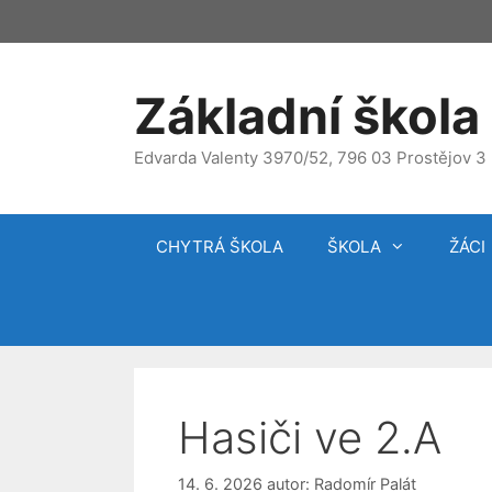
Přeskočit
na
obsah
Základní škola 
Edvarda Valenty 3970/52, 796 03 Prostějov 3
CHYTRÁ ŠKOLA
ŠKOLA
ŽÁCI
Hasiči ve 2.A
14. 6. 2026
autor:
Radomír Palát