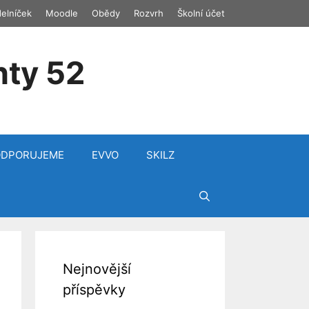
delníček
Moodle
Obědy
Rozvrh
Školní účet
nty 52
ODPORUJEME
EVVO
SKILZ
Nejnovější
příspěvky