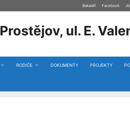
Bakaláři
Facebook
Jí
Prostějov, ul. E. Vale
RODIČE
DOKUMENTY
PROJEKTY
P