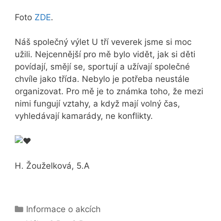
Foto
ZDE
.
Náš společný výlet U tří veverek jsme si moc
užili. Nejcennější pro mě bylo vidět, jak si děti
povídají, smějí se, sportují a užívají společné
chvíle jako třída. Nebylo je potřeba neustále
organizovat. Pro mě je to známka toho, že mezi
nimi fungují vztahy, a když mají volný čas,
vyhledávají kamarády, ne konflikty.
H. Žouželková, 5.A
Rubriky
Informace o akcích