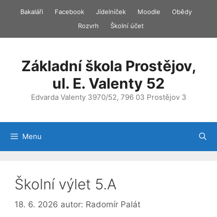
Přeskočit
Bakaláři
Facebook
Jídelníček
Moodle
Obědy
na
Rozvrh
Školní účet
obsah
Základní škola Prostějov,
ul. E. Valenty 52
Edvarda Valenty 3970/52, 796 03 Prostějov 3
Menu
Školní výlet 5.A
18. 6. 2026
autor:
Radomír Palát