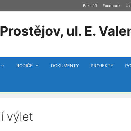
Bakaláři
Facebook
Jí
Prostějov, ul. E. Vale
RODIČE
DOKUMENTY
PROJEKTY
P
í výlet