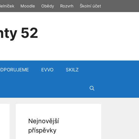
delníček
Moodle
Obědy
Rozvrh
Školní účet
nty 52
ODPORUJEME
EVVO
SKILZ
Nejnovější
příspěvky