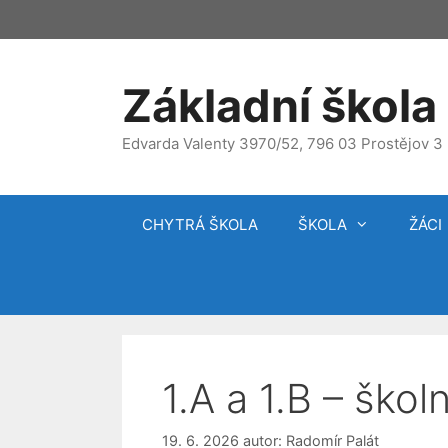
Přeskočit
na
obsah
Základní škola 
Edvarda Valenty 3970/52, 796 03 Prostějov 3
CHYTRÁ ŠKOLA
ŠKOLA
ŽÁCI
1.A a 1.B – školn
19. 6. 2026
autor:
Radomír Palát