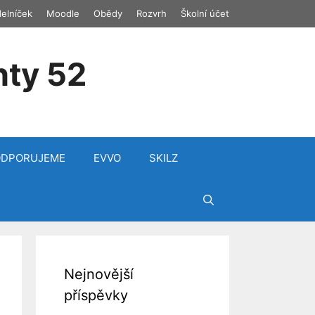
delníček
Moodle
Obědy
Rozvrh
Školní účet
nty 52
ODPORUJEME
EVVO
SKILZ
Nejnovější
příspěvky