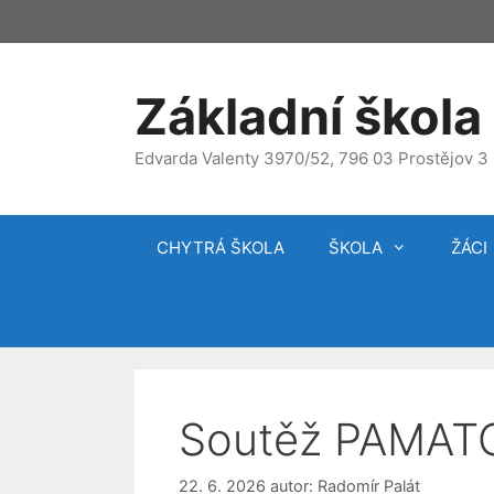
Přeskočit
na
obsah
Základní škola 
Edvarda Valenty 3970/52, 796 03 Prostějov 3
CHYTRÁ ŠKOLA
ŠKOLA
ŽÁCI
Soutěž PAMAT
22. 6. 2026
autor:
Radomír Palát