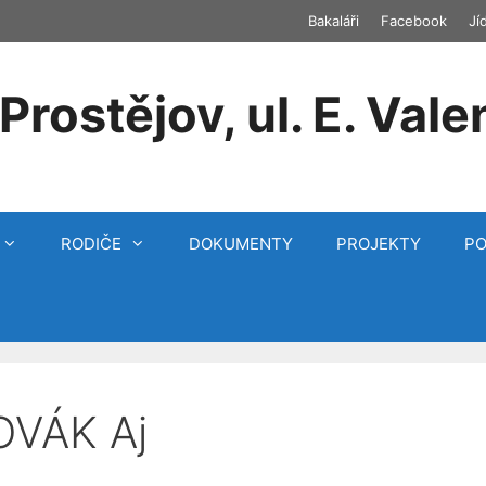
Bakaláři
Facebook
Jí
Prostějov, ul. E. Vale
RODIČE
DOKUMENTY
PROJEKTY
P
OVÁK Aj