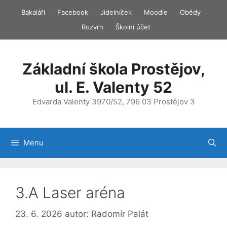
Přeskočit
Bakaláři
Facebook
Jídelníček
Moodle
Obědy
na
Rozvrh
Školní účet
obsah
Základní škola Prostějov,
ul. E. Valenty 52
Edvarda Valenty 3970/52, 796 03 Prostějov 3
Menu
3.A Laser aréna
23. 6. 2026
autor:
Radomír Palát