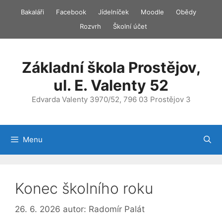
Přeskočit
Bakaláři
Facebook
Jídelníček
Moodle
Obědy
na
Rozvrh
Školní účet
obsah
Základní škola Prostějov,
ul. E. Valenty 52
Edvarda Valenty 3970/52, 796 03 Prostějov 3
Menu
Konec školního roku
26. 6. 2026
autor:
Radomír Palát