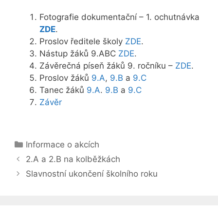
Fotografie dokumentační – 1. ochutnávka
ZDE
.
Proslov ředitele školy
ZDE
.
Nástup žáků 9.ABC
ZDE
.
Závěrečná píseň žáků 9. ročníku –
ZDE
.
Proslov žáků
9.A
,
9.B
a
9.C
Tanec žáků
9.A
.
9.B
a
9.C
Závěr
Rubriky
Informace o akcích
2.A a 2.B na kolběžkách
Slavnostní ukončení školního roku