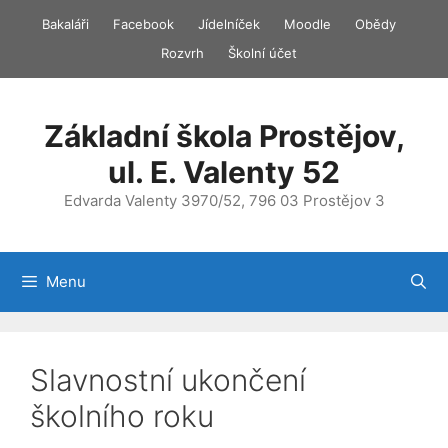
Přeskočit
Bakaláři
Facebook
Jídelníček
Moodle
Obědy
na
Rozvrh
Školní účet
obsah
Základní škola Prostějov,
ul. E. Valenty 52
Edvarda Valenty 3970/52, 796 03 Prostějov 3
Menu
Slavnostní ukončení
školního roku