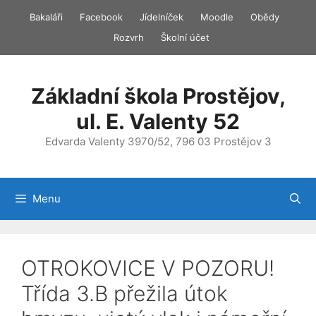
Přeskočit
Bakaláři
Facebook
Jídelníček
Moodle
Obědy
na
Rozvrh
Školní účet
obsah
Základní škola Prostějov,
ul. E. Valenty 52
Edvarda Valenty 3970/52, 796 03 Prostějov 3
Menu
OTROKOVICE V POZORU!
Třída 3.B přežila útok