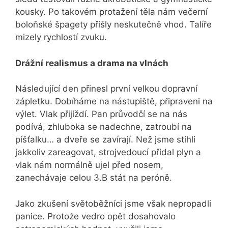
kousky. Po takovém protažení těla nám večerní
boloňské špagety přišly neskutečně vhod. Talíře
mizely rychlostí zvuku.
Drážní realismus a drama na vlnách
Následující den přinesl první velkou dopravní
zápletku. Dobíháme na nástupiště, připraveni na
výlet. Vlak přijíždí. Pan průvodčí se na nás
podívá, zhluboka se nadechne, zatroubí na
píšťalku… a dveře se zavírají. Než jsme stihli
jakkoliv zareagovat, strojvedoucí přidal plyn a
vlak nám normálně ujel před nosem,
zanechávaje celou 3.B stát na peróně.
Jako zkušení světoběžníci jsme však nepropadli
panice. Protože vedro opět dosahovalo