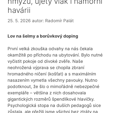
hmyzu, ujetý vlak i námořní
havárii
25. 5. 2026
autor:
Radomír Palát
Lov na šelmy a borůvkový doping
První velká zkouška odvahy na nás čekala
okamžitě po příchodu na ubytování. Bylo nutné
vyčistit pokoje od divoké zvěře. Naše
neohrožená výprava se chopila zbraní
hromadného ničení (košťat) a s maximálním
nasazením vymetla všechny pavouky. Nutno
podotknout, že šlo o mimořádně nebezpečné
exempláře – většina z nich dosahovala
gigantických rozměrů špendlíkové hlavičky.
Psychologická stopa na duších pedagogů sice
zůstala, ale přežili jsme všichni bez ztráty na