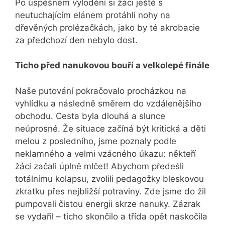
Po úspěšném vylodění si žáci ještě s
neutuchajícím elánem protáhli nohy na
dřevěných prolézačkách, jako by té akrobacie
za předchozí den nebylo dost.
Ticho před nanukovou bouří a velkolepé finále
Naše putování pokračovalo procházkou na
vyhlídku a následně směrem do vzdálenějšího
obchodu. Cesta byla dlouhá a slunce
neúprosné. Že situace začíná být kritická a děti
melou z posledního, jsme poznaly podle
neklamného a velmi vzácného úkazu: někteří
žáci začali úplně mlčet! Abychom předešli
totálnímu kolapsu, zvolili pedagožky bleskovou
zkratku přes nejbližší potraviny. Zde jsme do žil
pumpovali čistou energii skrze nanuky. Zázrak
se vydařil – ticho skončilo a třída opět naskočila