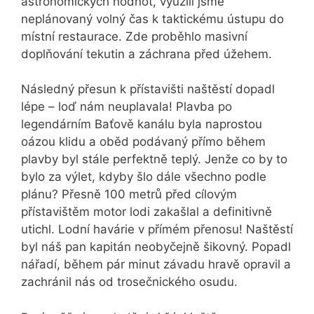
astronomických hodnot, využili jsme
neplánovaný volný čas k taktickému ústupu do
místní restaurace. Zde proběhlo masivní
doplňování tekutin a záchrana před úžehem.
Následný přesun k přístavišti naštěstí dopadl
lépe – loď nám neuplavala! Plavba po
legendárním Baťově kanálu byla naprostou
oázou klidu a oběd podávaný přímo během
plavby byl stále perfektně teplý. Jenže co by to
bylo za výlet, kdyby šlo dále všechno podle
plánu? Přesně 100 metrů před cílovým
přístavištěm motor lodi zakašlal a definitivně
utichl. Lodní havárie v přímém přenosu! Naštěstí
byl náš pan kapitán neobyčejně šikovný. Popadl
nářadí, během pár minut závadu hravě opravil a
zachránil nás od trosečnického osudu.