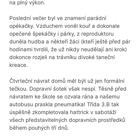
na plný výkon.
Poslední večer byl ve znamení parádní
opékačky. Vzduchem voněl kouř a dokonale
opečené špekáčky i párky, z reproduktoru
duněla hudba a někteří žáci (kteří ještě před pár
hodinami tvrdili, že už nikdy neudělají ani krok)
dokonce rozjeli na trávníku divoké taneční
kreace.
Čtvrteční návrat domů měl být už jen formální
tečkou. Dopravní šotek však nespí. Těsně před
návratem ke škole se ozvala rána a našemu
autobusu praskla pneumatika! Třída 3.B tak
úspěšně zkompletovala hattrick v sabotáži
všech představitelných dopravních prostředků
během pouhých tří dnů.