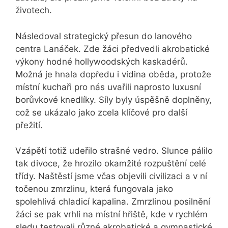
životech.
Následoval strategický přesun do lanového
centra Lanáček. Zde žáci předvedli akrobatické
výkony hodné hollywoodských kaskadérů.
Možná je hnala dopředu i vidina oběda, protože
místní kuchaři pro nás uvařili naprosto luxusní
borůvkové knedlíky. Síly byly úspěšně doplněny,
což se ukázalo jako zcela klíčové pro další
přežití.
Vzápětí totiž udeřilo strašné vedro. Slunce pálilo
tak divoce, že hrozilo okamžité rozpuštění celé
třídy. Naštěstí jsme včas objevili civilizaci a v ní
točenou zmrzlinu, která fungovala jako
spolehlivá chladicí kapalina. Zmrzlinou posilnění
žáci se pak vrhli na místní hřiště, kde v rychlém
sledu testovali různé akrobatické a gymnastické